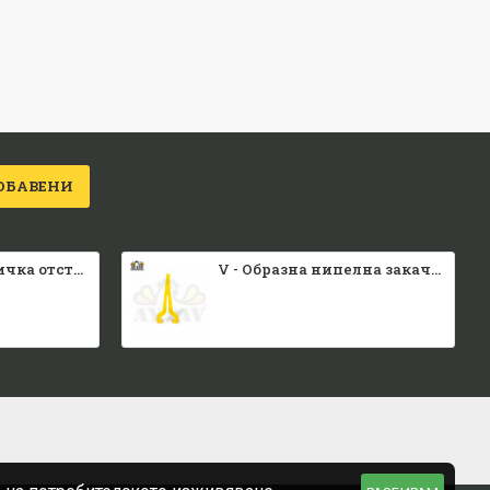
ОБАВЕНИ
Малка каса вратичка отстрани и отгоре
V - Образна нипелна закачалка