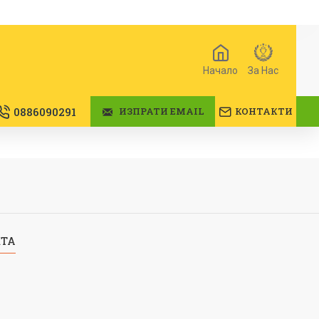
Начало
За Нас
0886090291
ИЗПРАТИ EMAIL
КОНТАКТИ
КТА