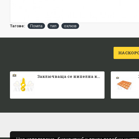
Тагове:
Помпа
тип
охлюв
НАСКОР
Заключваща се нипелна квадратна тръба