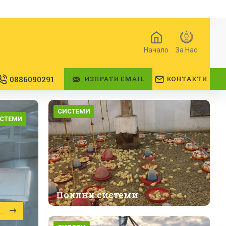
Начало
За Нас
0886090291
ИЗПРАТИ EMAIL
КОНТАКТИ
СИСТЕМИ
СТЕМИ
Поилни системи
..