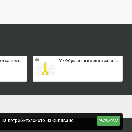
Малка каса вратичка отстрани и отгоре
V - Образна нипелна закачалка
е на потребителското изживяване.
РАЗБИРАМ