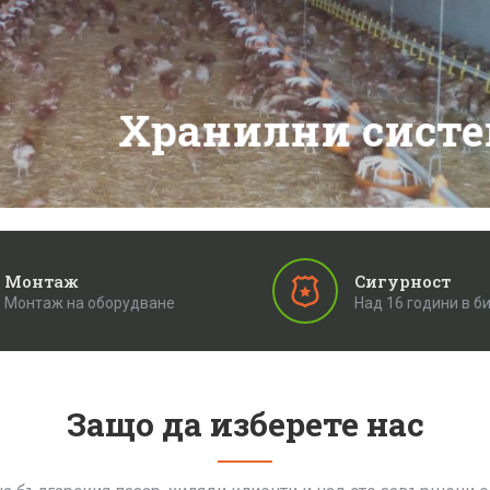
Хранилни сист
Монтаж
Сигурност
Монтаж на оборудване
Над 16 години в б
Защо да изберете нас