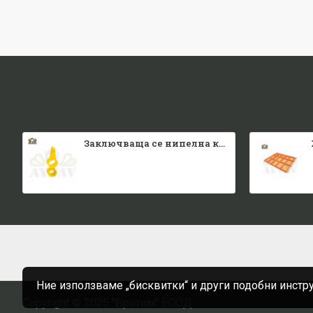
Заключваща се нипелна квадратна тръба
Ние използваме „бисквитки“ и други подобни инстр
Copyright © 2025 "Бротим" ЕООД