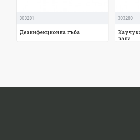
303281
303280
Дезинфекционна гъба
Каучук
вана