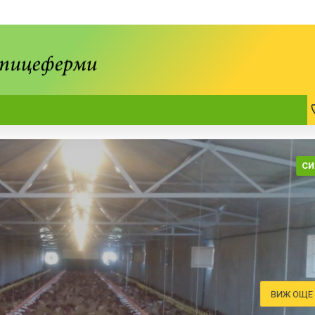
СИ
ВИЖ ОЩЕ .