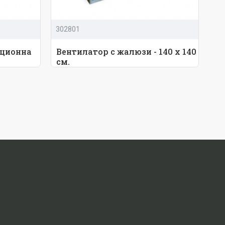
302801
кционна
Вентилатор с жалюзи - 140 х 140
см.