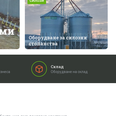
СИЛОЗИ
еми
Оборудване за силозни
стопанства
Склад
изнеса
Оборудване на склад