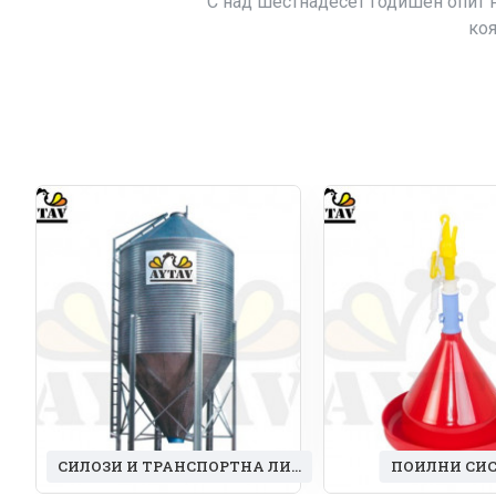
С над шестнадесет годишен опит н
коя
СИЛОЗИ И ТРАНСПОРТНА ЛИНИЯ
ПОИЛНИ СИ