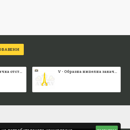
ОБАВЕНИ
Малка каса вратичка отстрани и отгоре
V - Образна нипелна закачалка