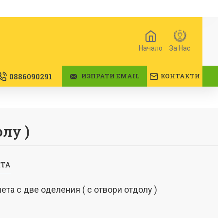
Начало
За Нас
0886090291
ИЗПРАТИ EMAIL
КОНТАКТИ
лу )
КТА
ета с две оделения ( с отвори отдолу )