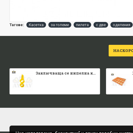
Тагове:
Касетка
за големи
пилета
с две
оделения
НАСКОР
Заключваща се нипелна квадратна тръба