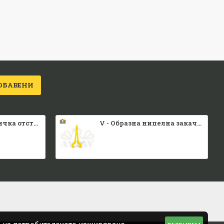
ОБАВЕНИ
Малка каса вратичка отстрани и отгоре
V - Образна нипелна закачалка