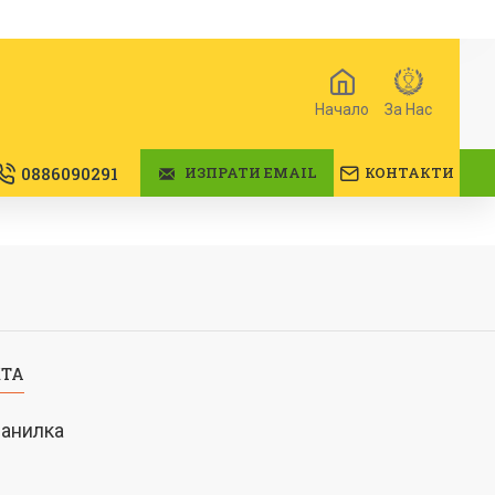
Начало
За Нас
0886090291
ИЗПРАТИ EMAIL
КОНТАКТИ
КТА
ранилка