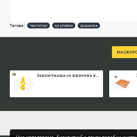
Тагове:
Чистител
на улейна
хранилка
НАСКОР
Заключваща се нипелна квадратна тръба