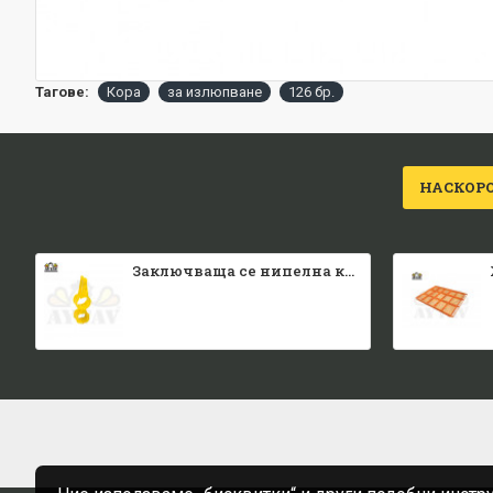
Тагове:
Кора
за излюпване
126 бр.
НАСКОР
Заключваща се нипелна квадратна тръба