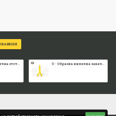
ОБАВЕНИ
Малка каса вратичка отстрани и отгоре
V - Образна нипелна закачалка