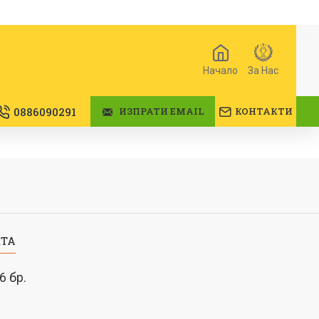
Начало
За Нас
0886090291
ИЗПРАТИ EMAIL
КОНТАКТИ
КТА
6 бр.