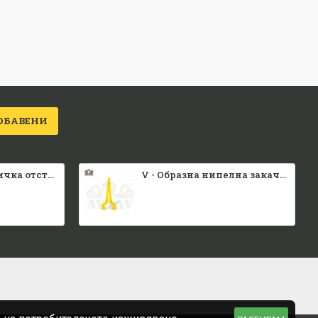
ОБАВЕНИ
Малка каса вратичка отстрани и отгоре
V - Образна нипелна закачалка