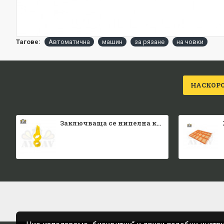
Тагове:
Автоматична
машин
за рязане
на човки
НАСКОР
Заключваща се нипелна квадратна тръба