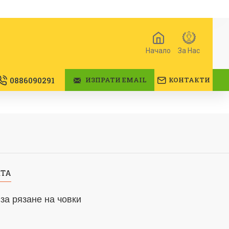
Начало
За Нас
0886090291
ИЗПРАТИ EMAIL
КОНТАКТИ
КТА
за рязане на човки