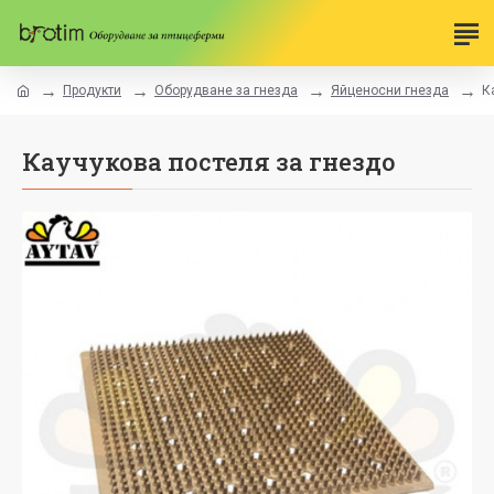
Продукти
Оборудване за гнезда
Яйценосни гнезда
К
Каучукова постеля за гнездо