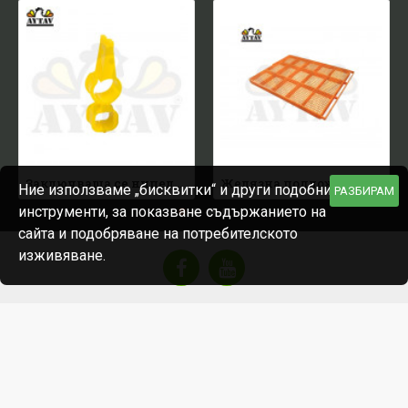
Заключваща се нипелна квадратна тръба
Желязна подложка за пилета
Ние използваме „бисквитки“ и други подобни
РАЗБИРАМ
инструменти, за показване съдържанието на
сайта и подобряване на потребителското
изживяване.
Copyright © 2025 "Бротим" ЕООД