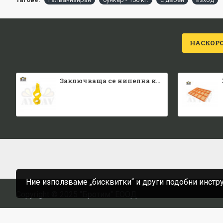
НАСКОР
Заключваща се нипелна квадратна тръба
Ние използваме „бисквитки“ и други подобни инстр
Copyright © 2025 "Бротим" ЕООД