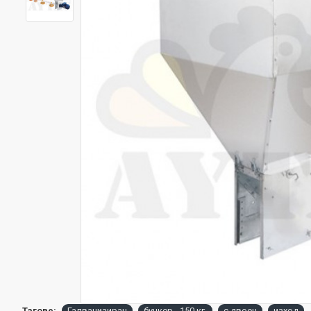
Тагове:
Галванизиран
бункер - 150 кг.
с двоен
изход