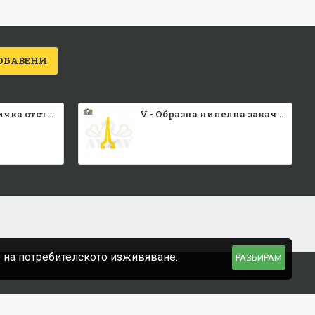
ОБАВЕНИ
Малка каса вратичка отстрани и отгоре
V - Образна нипелна закачалка
е на потребителското изживяване.
РАЗБИРАМ