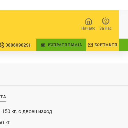
Начало
За Нас
0886090291
ИЗПРАТИ EMAIL
КОНТАКТИ
КТА
 150 кг. с двоен изход
50 кг.