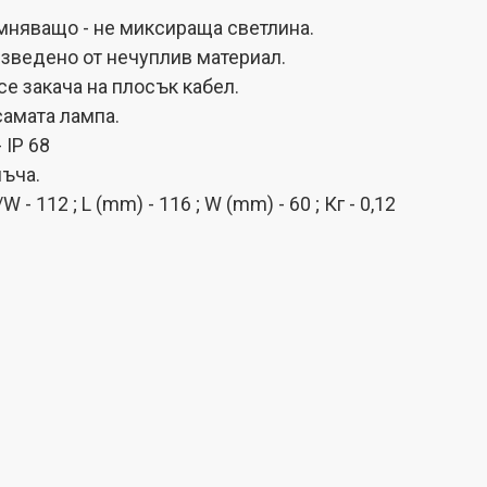
няващо - не миксираща светлина.
зведено от нечуплив материал.
е закача на плосък кабел.
самата лампа.
 IP 68
ъча.
W - 112 ; L (mm) - 116 ; W (mm) - 60 ; Кг - 0,12