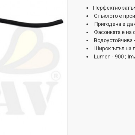
Перфектно затъм
Стъклото е прои
Пригодена е да с
Фасонката е на 
Водоустойчива -
Широк ъгъл на л
Lumen - 900 ; Im/