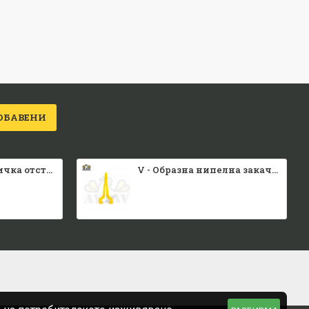
ОБАВЕНИ
Малка каса вратичка отстрани и отгоре
V - Образна нипелна закачалка