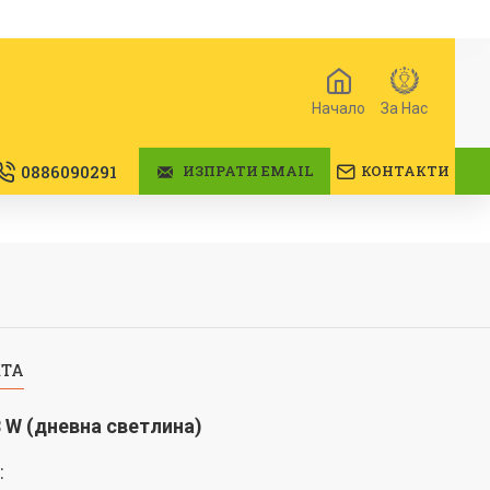
Начало
За Нас
0886090291
ИЗПРАТИ EMAIL
КОНТАКТИ
КТА
 W (дневна светлина)
: