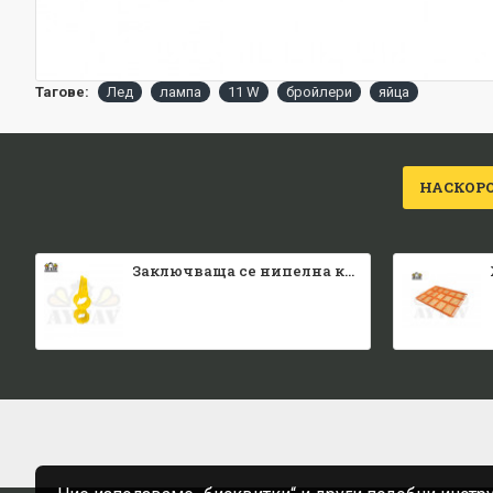
Тагове:
Лед
лампа
11 W
бройлери
яйца
НАСКОР
Заключваща се нипелна квадратна тръба