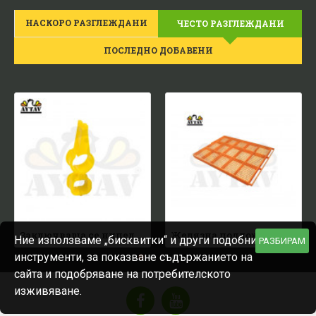
НАСКОРО РАЗГЛЕЖДАНИ
ЧЕСТО РАЗГЛЕЖДАНИ
ПОСЛЕДНО ДОБАВЕНИ
Заключваща се нипелна квадратна тръба
Желязна подложка за пилета
Ние използваме „бисквитки“ и други подобни
РАЗБИРАМ
инструменти, за показване съдържанието на
сайта и подобряване на потребителското
изживяване.