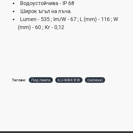
Водоустойчива - IP 68
Широк ъгъл на лъча.
Lumen - 535 ; Im/W - 67 ; L (mm) - 116 ; W
(mm) - 60 ; Кг - 0,12
Тагове:
Лед лампа
ILU-MAX 8 W
(зелена)