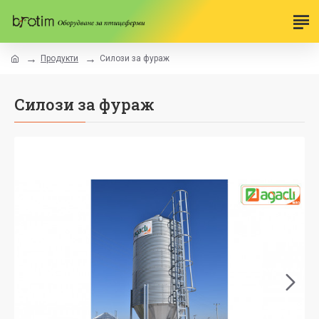
Продукти
Силози за фураж
Силози за фураж