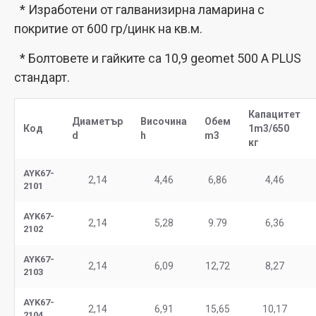
* Изработени от галванизирна ламарина с
покритие от 600 гр/цинк на кв.м.
* Болтовете и гайките са 10,9 geomet 500 А PLUS
стандарт.
Капацитет
Диаметър
Височина
Обем
Код
1m3/650
d
h
m3
кг
AYK67-
2,14
4,46
6,86
4,46
2101
AYK67-
2,14
5,28
9.79
6,36
2102
AYK67-
2,14
6,09
12,72
8,27
2103
AYK67-
2,14
6,91
15,65
10,17
2104