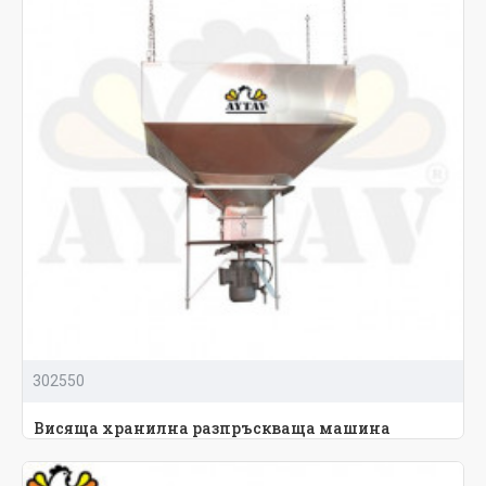
302550
Висяща хранилна разпръскваща машина